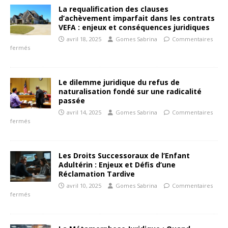
La requalification des clauses
d’achèvement imparfait dans les contrats
VEFA : enjeux et conséquences juridiques
avril 18, 2025
Gomes Sabrina
Commentaires
fermés
Le dilemme juridique du refus de
naturalisation fondé sur une radicalité
passée
avril 14, 2025
Gomes Sabrina
Commentaires
fermés
Les Droits Successoraux de l’Enfant
Adultérin : Enjeux et Défis d’une
Réclamation Tardive
avril 10, 2025
Gomes Sabrina
Commentaires
fermés