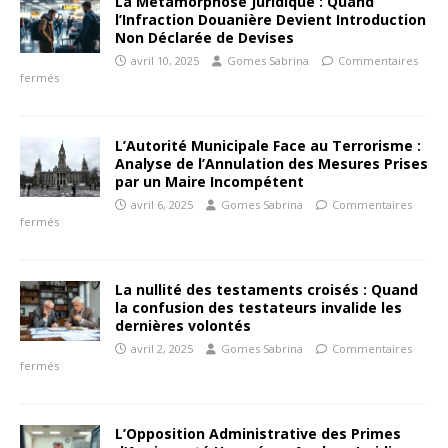
La Métamorphose Juridique : Quand
l’Infraction Douanière Devient Introduction
Non Déclarée de Devises
avril 10, 2025
Gomes Sabrina
Commentaires
fermés
L’Autorité Municipale Face au Terrorisme :
Analyse de l’Annulation des Mesures Prises
par un Maire Incompétent
avril 6, 2025
Gomes Sabrina
Commentaires
fermés
La nullité des testaments croisés : Quand
la confusion des testateurs invalide les
dernières volontés
avril 2, 2025
Gomes Sabrina
Commentaires
fermés
L’Opposition Administrative des Primes