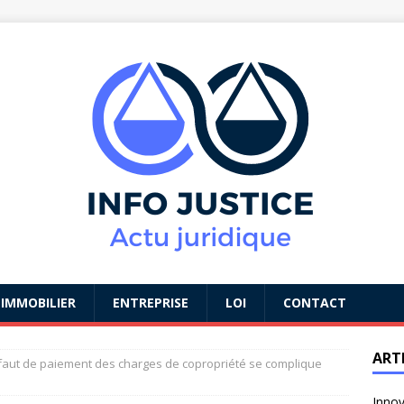
IMMOBILIER
ENTREPRISE
LOI
CONTACT
ART
aut de paiement des charges de copropriété se complique
Innov