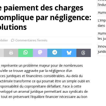
e paiement des charges
l’indu
Humor
complique par négligence:
L’imp
lutions
dans 
Humor
les ju
bilier
Commentaires fermés
Innov
jurid
é représente un problème majeur pour de nombreuses
qu’elle se trouve aggravée par la négligence d’un
es juridiques et financières considérables. Au-delà du
ctérisée transforme ce qui pourrait être un simple oubli en
ponsabilité du copropriétaire défaillant. Face à cette
développé un arsenal juridique permettant aux syndicats de
, tout en préservant l’équilibre financier nécessaire au bon