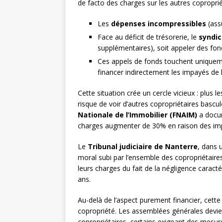
de facto des charges sur les autres copropr
Les
dépenses incompressibles
(ass
Face au déficit de trésorerie, le
syndic
supplémentaires), soit appeler des f
Ces appels de fonds touchent uniquemen
financer indirectement les impayés de l
Cette situation crée un cercle vicieux : plu
risque de voir d’autres copropriétaires bascul
Nationale de l’Immobilier (FNAIM)
a docum
charges augmenter de 30% en raison des imp
Le
Tribunal judiciaire de Nanterre
, dans 
moral subi par l’ensemble des copropriétaires
leurs charges du fait de la négligence caracté
ans.
Au-delà de l’aspect purement financier, cett
copropriété. Les assemblées générales devie
copropriétaires, certains exigeant des mesure