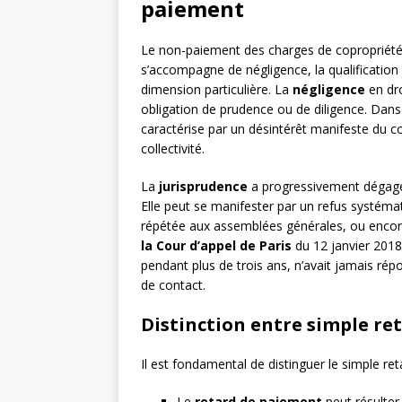
paiement
Le non-paiement des charges de copropriété pe
s’accompagne de négligence, la qualificatio
dimension particulière. La
négligence
en dr
obligation de prudence ou de diligence. Dans 
caractérise par un désintérêt manifeste du co
collectivité.
La
jurisprudence
a progressivement dégagé p
Elle peut se manifester par un refus systémat
répétée aux assemblées générales, ou encore
la Cour d’appel de Paris
du 12 janvier 2018 
pendant plus de trois ans, n’avait jamais répo
de contact.
Distinction entre simple re
Il est fondamental de distinguer le simple re
Le
retard de paiement
peut résulter 