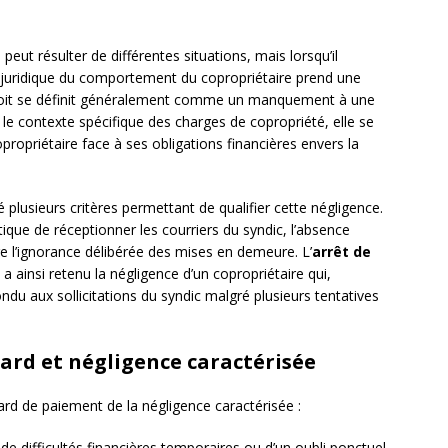
ut résulter de différentes situations, mais lorsqu’il
n juridique du comportement du copropriétaire prend une
oit se définit généralement comme un manquement à une
le contexte spécifique des charges de copropriété, elle se
propriétaire face à ses obligations financières envers la
lusieurs critères permettant de qualifier cette négligence.
ique de réceptionner les courriers du syndic, l’absence
 l’ignorance délibérée des mises en demeure. L’
arrêt de
a ainsi retenu la négligence d’un copropriétaire qui,
ndu aux sollicitations du syndic malgré plusieurs tentatives
tard et négligence caractérisée
tard de paiement de la négligence caractérisée :
de difficultés financières temporaires ou d’un oubli ponctuel