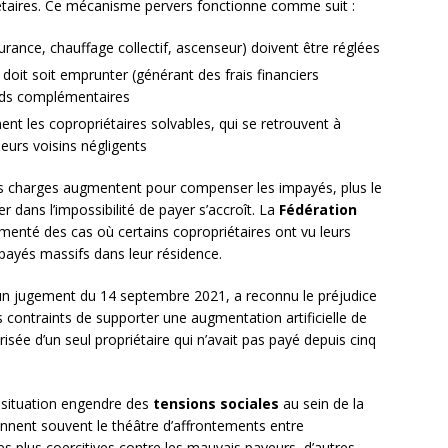
iétaires. Ce mécanisme pervers fonctionne comme suit :
urance, chauffage collectif, ascenseur) doivent être réglées
doit soit emprunter (générant des frais financiers
onds complémentaires
t les copropriétaires solvables, qui se retrouvent à
eurs voisins négligents
s les charges augmentent pour compenser les impayés, plus le
er dans l’impossibilité de payer s’accroît. La
Fédération
enté des cas où certains copropriétaires ont vu leurs
ayés massifs dans leur résidence.
un jugement du 14 septembre 2021, a reconnu le préjudice
 contraints de supporter une augmentation artificielle de
risée d’un seul propriétaire qui n’avait pas payé depuis cinq
e situation engendre des
tensions sociales
au sein de la
nnent souvent le théâtre d’affrontements entre
s plus coercitives contre les mauvais payeurs, d’autres