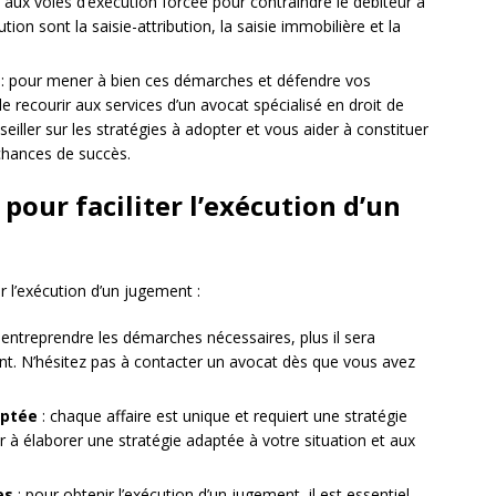
r aux voies d’exécution forcée pour contraindre le débiteur à
tion sont la saisie-attribution, la saisie immobilière et la
: pour mener à bien ces démarches et défendre vos
 recourir aux services d’un avocat spécialisé en droit de
eiller sur les stratégies à adopter et vous aider à constituer
chances de succès.
 pour faciliter l’exécution d’un
er l’exécution d’un jugement :
 entreprendre les démarches nécessaires, plus il sera
ment. N’hésitez pas à contacter un avocat dès que vous avez
aptée
: chaque affaire est unique et requiert une stratégie
r à élaborer une stratégie adaptée à votre situation et aux
es
: pour obtenir l’exécution d’un jugement, il est essentiel