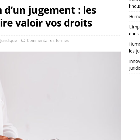
n d’un jugement : les
l’indu
Humor
ire valoir vos droits
L’imp
dans 
Juridique
Commentaires fermés
Humor
les ju
Innov
jurid