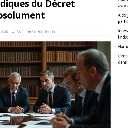
ridiques du Décret
avoc
 absolument
Aide 
partic
Innov
vocat
Commentaires fermés
l’indu
Humor
L’imp
dans 