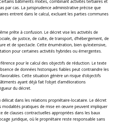
Certains bâtiments mixtes, combinant activités tertiaires et
cas par cas. La jurisprudence administrative précise que
tiaires entrent dans le calcul, excluant les parties communes
-même prête à confusion. Le décret vise les activités de
ciale, de justice, de culte, de transport, d’hébergement, de
ure et de spectacle. Cette énumération, bien qu’extensive,
rétation pour certaines activités hybrides ou émergentes.
érence pour le calcul des objectifs de réduction. Le texte
absence de données historiques fiables peut contraindre les
défavorables. Cette situation génère un risque d’objectifs
âtiments ayant déjà fait l’objet d’améliorations
vigueur du décret.
 délicat dans les relations propriétaire-locataire. Le décret
les modalités pratiques de mise en œuvre peuvent impliquer
nce de clauses contractuelles appropriées dans les baux
cage juridique, où le propriétaire reste responsable sans