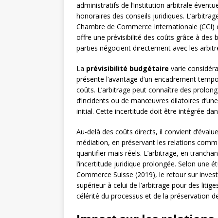
administratifs de l’institution arbitrale évent
honoraires des conseils juridiques. L’arbitr
Chambre de Commerce Internationale (CCI) ou
offre une prévisibilité des coûts grâce à des
parties négocient directement avec les arbitr
La
prévisibilité budgétaire
varie considér
présente l’avantage d’un encadrement temporel
coûts. L’arbitrage peut connaître des prolo
d’incidents ou de manœuvres dilatoires d’une 
initial. Cette incertitude doit être intégrée da
Au-delà des coûts directs, il convient d’évalu
médiation, en préservant les relations commer
quantifier mais réels. L’arbitrage, en tranchant
l’incertitude juridique prolongée. Selon une 
Commerce Suisse (2019), le retour sur inves
supérieur à celui de l’arbitrage pour des litig
célérité du processus et de la préservation des