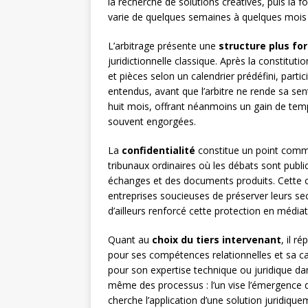
la recherche de solutions créatives, puis la 
varie de quelques semaines à quelques mois 
L’arbitrage présente une
structure plus fo
juridictionnelle classique. Après la constituti
et pièces selon un calendrier prédéfini, part
entendus, avant que l’arbitre ne rende sa sen
huit mois, offrant néanmoins un gain de temp
souvent engorgées.
La
confidentialité
constitue un point comm
tribunaux ordinaires où les débats sont public
échanges et des documents produits. Cette ca
entreprises soucieuses de préserver leurs sec
d’ailleurs renforcé cette protection en médiati
Quant au
choix du tiers intervenant
, il r
pour ses compétences relationnelles et sa capa
pour son expertise technique ou juridique da
même des processus : l’un vise l’émergence 
cherche l’application d’une solution juridiq