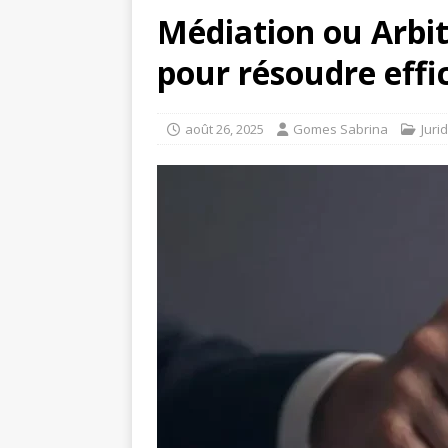
Médiation ou Arbitr
pour résoudre effi
août 26, 2025
Gomes Sabrina
Juri