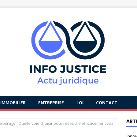
IMMOBILIER
ENTREPRISE
LOI
CONTACT
ART
rbitrage : Quelle voie choisir pour résoudre efficacement vos
Innov