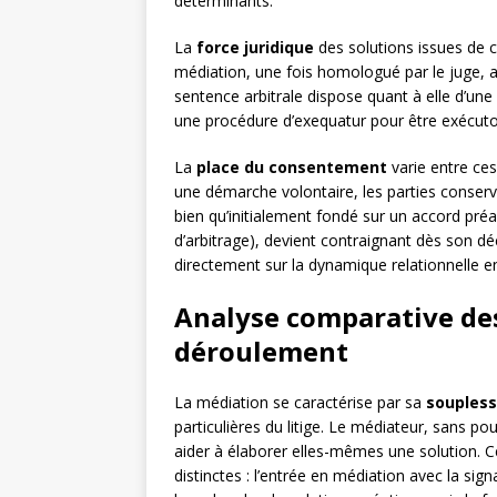
déterminants.
La
force juridique
des solutions issues de 
médiation, une fois homologué par le juge, a
sentence arbitrale dispose quant à elle d’un
une procédure d’exequatur pour être exécutoi
La
place du consentement
varie entre ce
une démarche volontaire, les parties conserva
bien qu’initialement fondé sur un accord pr
d’arbitrage), devient contraignant dès son d
directement sur la dynamique relationnelle ent
Analyse comparative des
déroulement
La médiation se caractérise par sa
soupless
particulières du litige. Le médiateur, sans pou
aider à élaborer elles-mêmes une solution.
distinctes : l’entrée en médiation avec la sig