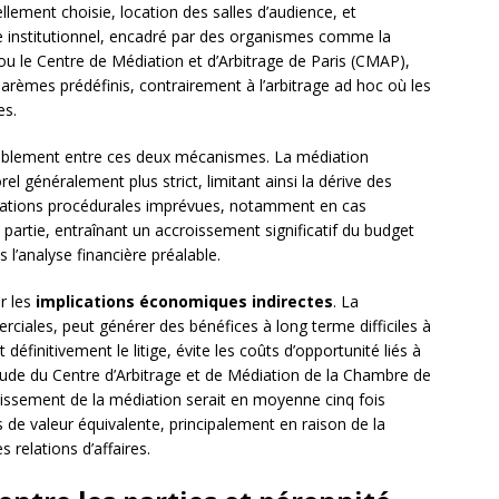
uellement choisie, location des salles d’audience, et
age institutionnel, encadré par des organismes comme la
 le Centre de Médiation et d’Arbitrage de Paris (CMAP),
 barèmes prédéfinis, contrairement à l’arbitrage ad hoc où les
es.
ablement entre ces deux mécanismes. La médiation
 généralement plus strict, limitant ainsi la dérive des
ngations procédurales imprévues, notamment en cas
partie, entraînant un accroissement significatif du budget
ns l’analyse financière préalable.
er les
implications économiques indirectes
. La
ciales, peut générer des bénéfices à long terme difficiles à
 définitivement le litige, évite les coûts d’opportunité liés à
étude du Centre d’Arbitrage et de Médiation de la Chambre de
tissement de la médiation serait en moyenne cinq fois
es de valeur équivalente, principalement en raison de la
 relations d’affaires.