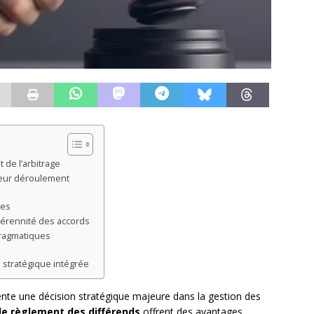
 de l’arbitrage
leur déroulement
res
 pérennité des accords
 pragmatiques
 stratégique intégrée
ente une décision stratégique majeure dans la gestion des
de règlement des différends
offrent des avantages