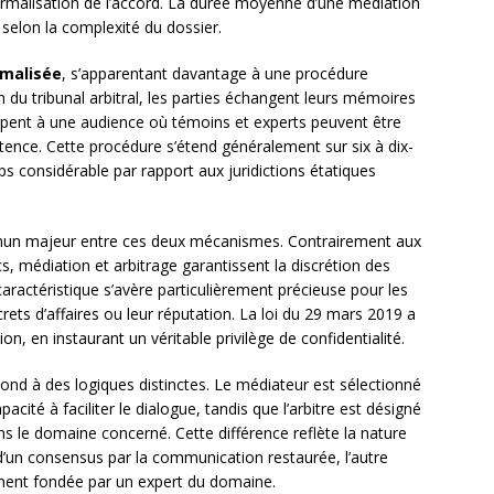
formalisation de l’accord. La durée moyenne d’une médiation
selon la complexité du dossier.
rmalisée
, s’apparentant davantage à une procédure
on du tribunal arbitral, les parties échangent leurs mémoires
icipent à une audience où témoins et experts peuvent être
tence. Cette procédure s’étend généralement sur six à dix-
s considérable par rapport aux juridictions étatiques
un majeur entre ces deux mécanismes. Contrairement aux
s, médiation et arbitrage garantissent la discrétion des
ractéristique s’avère particulièrement précieuse pour les
rets d’affaires ou leur réputation. La loi du 29 mars 2019 a
on, en instaurant un véritable privilège de confidentialité.
épond à des logiques distinctes. Le médiateur est sélectionné
cité à faciliter le dialogue, tandis que l’arbitre est désigné
ns le domaine concerné. Cette différence reflète la nature
d’un consensus par la communication restaurée, l’autre
uement fondée par un expert du domaine.