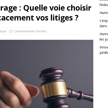
age : Quelle voie choisir
l’indu
Humor
cacement vos litiges ?
L’imp
dans 
dique
Commentaires fermés
Humor
les ju
Innov
jurid