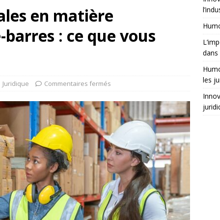
gales en matière
l’indu
Humor
-barres : ce que vous
L’imp
dans 
Humor
les ju
Juridique
Commentaires fermés
Innov
jurid