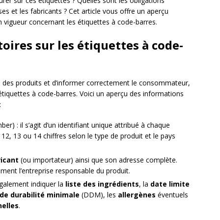
gurer sur ces étiquettes ? Quelles sont les obligations
es et les fabricants ? Cet article vous offre un aperçu
 vigueur concernant les étiquettes à code-barres.
oires sur les étiquettes à code-
le des produits et d’informer correctement le consommateur,
étiquettes à code-barres. Voici un aperçu des informations
:
r) : il s’agit d’un identifiant unique attribué à chaque
2, 13 ou 14 chiffres selon le type de produit et le pays
ricant
(ou importateur) ainsi que son adresse complète.
ement l’entreprise responsable du produit.
 également indiquer la
liste des ingrédients
, la
date limite
de durabilité minimale
(DDM), les
allergènes
éventuels
nelles
.