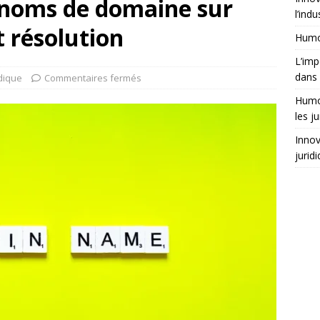
ux noms de domaine sur
l’indu
t résolution
Humor
L’imp
dans 
idique
Commentaires fermés
Humor
les ju
Innov
jurid