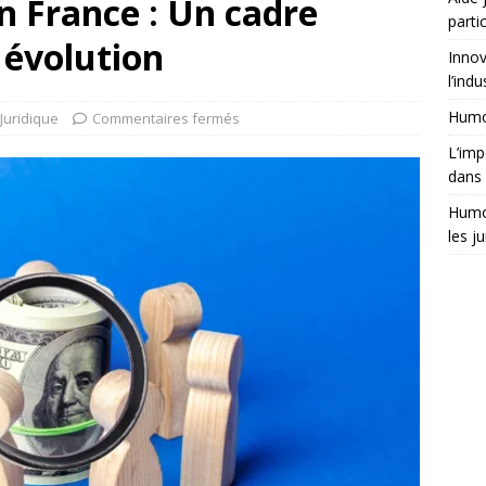
n France : Un cadre
partic
 évolution
Innov
l’indu
Humor
Juridique
Commentaires fermés
L’imp
dans 
Humor
les ju