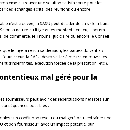
du problème et trouver une solution satisfaisante pour les
 par des échanges écrits, des réunions ou encore
iable n’est trouvée, la SASU peut décider de saisir le tribunal
Selon la nature du litige et les montants en jeu, il pourra
al de commerce, le Tribunal judiciaire ou encore le Conseil
is que le juge a rendu sa décision, les parties doivent s’y
fournisseur, la SASU devra veiller à mettre en œuvre les
nt d’indemnités, exécution forcée de la prestation, etc.).
ontentieux mal géré pour la
es fournisseurs peut avoir des répercussions néfastes sur
es conséquences possibles :
iales : un conflit non résolu ou mal géré peut entraîner une
ASU et son fournisseur, avec un impact potentiel sur