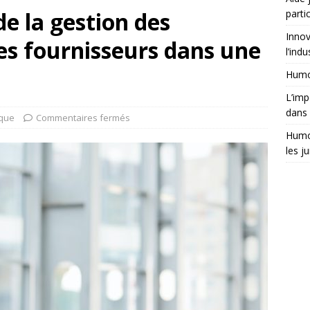
de la gestion des
partic
Innov
es fournisseurs dans une
l’indu
Humor
L’imp
dans 
ique
Commentaires fermés
Humor
les ju