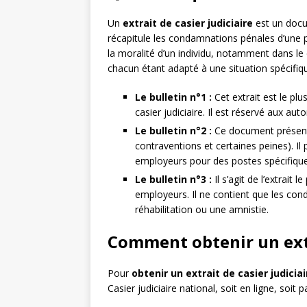
Un
extrait de casier judiciaire
est un docum
récapitule les condamnations pénales d’une pers
la moralité d’un individu, notamment dans le c
chacun étant adapté à une situation spécifiqu
Le bulletin n°1 :
Cet extrait est le pl
casier judiciaire. Il est réservé aux auto
Le bulletin n°2 :
Ce document présente
contraventions et certaines peines). I
employeurs pour des postes spécifiques
Le bulletin n°3 :
Il s’agit de l’extrai
employeurs. Il ne contient que les con
réhabilitation ou une amnistie.
Comment obtenir un extra
Pour
obtenir un extrait de casier judiciai
Casier judiciaire national, soit en ligne, soit p