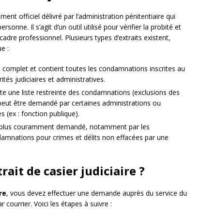
ent officiel délivré par l’administration pénitentiaire qui
onne. Il s’agit d’un outil utilisé pour vérifier la probité et
adre professionnel. Plusieurs types d’extraits existent,
e :
us complet et contient toutes les condamnations inscrites au
rités judiciaires et administratives.
 une liste restreinte des condamnations (exclusions des
l peut être demandé par certaines administrations ou
 (ex : fonction publique).
t le plus couramment demandé, notamment par les
damnations pour crimes et délits non effacées par une
it de casier judiciaire ?
re
, vous devez effectuer une demande auprès du service du
ar courrier. Voici les étapes à suivre :