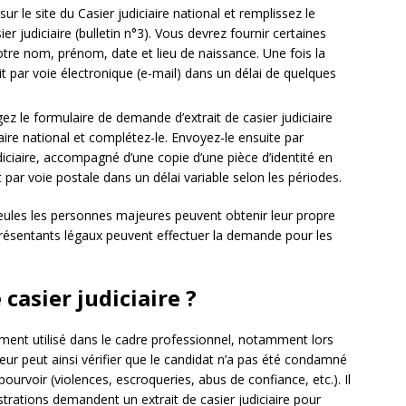
r le site du Casier judiciaire national et remplissez le
r judiciaire (bulletin n°3). Vous devrez fournir certaines
otre nom, prénom, date et lieu de naissance. Une fois la
t par voie électronique (e-mail) dans un délai de quelques
z le formulaire de demande d’extrait de casier judiciaire
ciaire national et complétez-le. Envoyez-le ensuite par
udiciaire, accompagné d’une copie d’une pièce d’identité en
it par voie postale dans un délai variable selon les périodes.
eules les personnes majeures peuvent obtenir leur propre
représentants légaux peuvent effectuer la demande pour les
 casier judiciaire ?
ement utilisé dans le cadre professionnel, notamment lors
r peut ainsi vérifier que le candidat n’a pas été condamné
ourvoir (violences, escroqueries, abus de confiance, etc.). Il
trations demandent un extrait de casier judiciaire pour