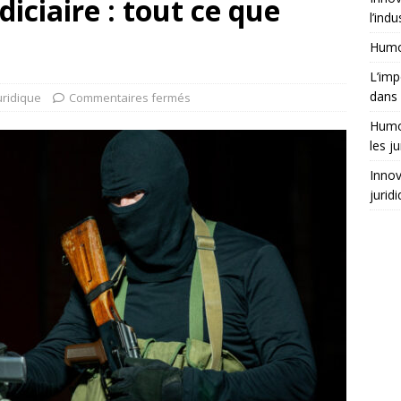
diciaire : tout ce que
l’indu
Humor
L’imp
dans 
uridique
Commentaires fermés
Humor
les ju
Innov
jurid