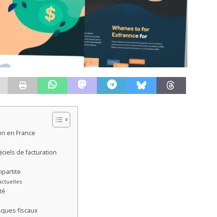
ion en France
ciels de facturation
ipartite
ctuelles
té
isques fiscaux