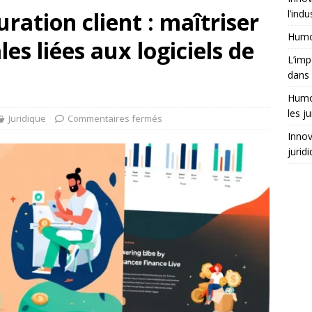
ration client : maîtriser
l’indu
Humor
les liées aux logiciels de
L’imp
dans 
Humor
les ju
Juridique
Commentaires fermés
Innov
jurid