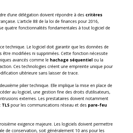
 cadre d’une délégation doivent répondre à des
critères
française. L’article 88 de la loi de finances pour 2016,
e quatre fonctionnalités fondamentales à tout logiciel de
e technique. Le logiciel doit garantir que les données de
us être modifiées ni supprimées. Cette fonction nécessite
phiques avancés comme le
hachage séquentiel
ou la
ction. Ces technologies créent une empreinte unique pour
fication ultérieure sans laisser de trace.
euxième pilier technique. Elle implique la mise en place de
der au logiciel, une gestion fine des droits d’utilisateurs,
intrusions externes. Les prestataires doivent notamment
t TLS
pour les communications réseau et des
pare-feu
roisième exigence majeure. Les logiciels doivent permettre
gale de conservation, soit généralement 10 ans pour les