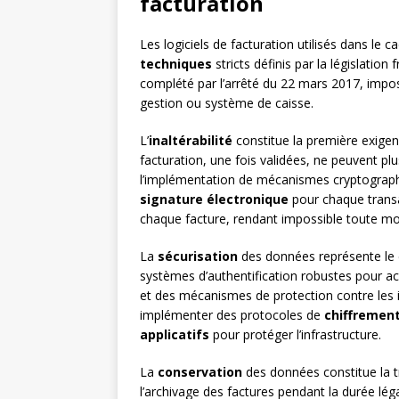
facturation
Les logiciels de facturation utilisés dans le
techniques
stricts définis par la législation 
complété par l’arrêté du 22 mars 2017, impos
gestion ou système de caisse.
L’
inaltérabilité
constitue la première exigenc
facturation, une fois validées, ne peuvent pl
l’implémentation de mécanismes cryptogra
signature électronique
pour chaque transa
chaque facture, rendant impossible toute modi
La
sécurisation
des données représente le d
systèmes d’authentification robustes pour accé
et des mécanismes de protection contre les 
implémenter des protocoles de
chiffremen
applicatifs
pour protéger l’infrastructure.
La
conservation
des données constitue la t
l’archivage des factures pendant la durée lé