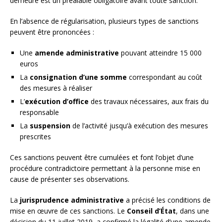
demeure est un préalable obligatoire avant toute sanction.
En l’absence de régularisation, plusieurs types de sanctions
peuvent être prononcées :
Une
amende administrative
pouvant atteindre 15 000
euros
La
consignation d’une somme
correspondant au coût
des mesures à réaliser
L’
exécution d’office
des travaux nécessaires, aux frais du
responsable
La
suspension
de l’activité jusqu’à exécution des mesures
prescrites
Ces sanctions peuvent être cumulées et font l’objet d’une
procédure contradictoire permettant à la personne mise en
cause de présenter ses observations.
La
jurisprudence administrative
a précisé les conditions de
mise en œuvre de ces sanctions. Le
Conseil d’État
, dans une
décision du 11 juillet 2019, a confirmé la légalité d’une amende