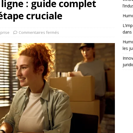
ligne : guide complet
l’indu
étape cruciale
Humor
L’imp
dans 
eprise
Commentaires fermés
Humor
les ju
Innov
jurid