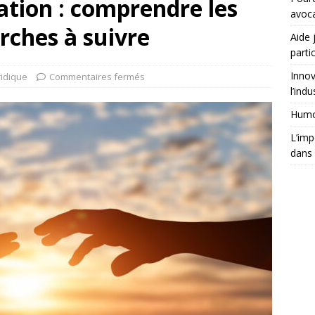
tion : comprendre les
avoc
rches à suivre
Aide 
partic
Innov
ridique
Commentaires fermés
l’indu
Humor
L’imp
dans 