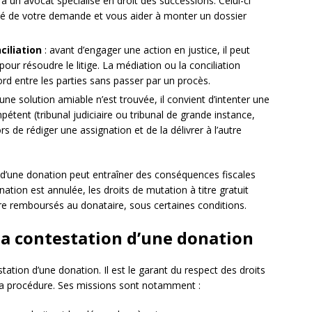
un avocat spécialisé en droit des successions. Celui-ci
lité de votre demande et vous aider à monter un dossier
iliation
: avant d’engager une action en justice, il peut
 pour résoudre le litige. La médiation ou la conciliation
d entre les parties sans passer par un procès.
cune solution amiable n’est trouvée, il convient d’intenter une
pétent (tribunal judiciaire ou tribunal de grande instance,
rs de rédiger une assignation et de la délivrer à l’autre
n d’une donation peut entraîner des conséquences fiscales
nation est annulée, les droits de mutation à titre gratuit
tre remboursés au donataire, sous certaines conditions.
 la contestation d’une donation
tation d’une donation. Il est le garant du respect des droits
e la procédure. Ses missions sont notamment :