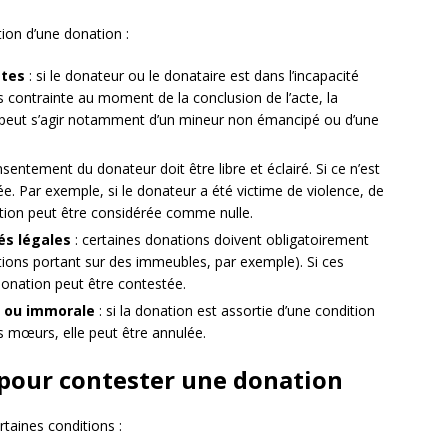
tion d’une donation :
stes
: si le donateur ou le donataire est dans l’incapacité
s contrainte au moment de la conclusion de l’acte, la
l peut s’agir notamment d’un mineur non émancipé ou d’une
nsentement du donateur doit être libre et éclairé. Si ce n’est
ée. Par exemple, si le donateur a été victime de violence, de
tion peut être considérée comme nulle.
és légales
: certaines donations doivent obligatoirement
tions portant sur des immeubles, par exemple). Si ces
donation peut être contestée.
te ou immorale
: si la donation est assortie d’une condition
es mœurs, elle peut être annulée.
 pour contester une donation
rtaines conditions :